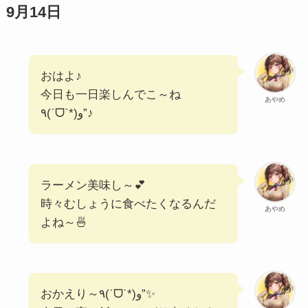
9月14日
おはよ♪
今日も一日楽しんでこ～ね
あやめ
٩(ˊᗜˋ*)و”♪
ラーメン美味し～💕
時々むしょうに食べたくなるんだ
あやめ
よね～🍜
おかえり～٩(ˊᗜˋ*)و”✨