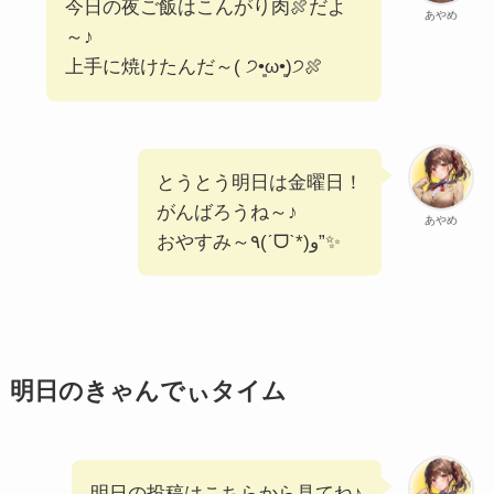
今日の夜ご飯はこんがり肉🍖だよ
あやめ
～♪
上手に焼けたんだ～( ੭•͈ω•͈)੭🍖
とうとう明日は金曜日！
がんばろうね～♪
あやめ
おやすみ～٩(ˊᗜˋ*)و”✨
明日のきゃんでぃタイム
明日の投稿はこちらから見てね♪